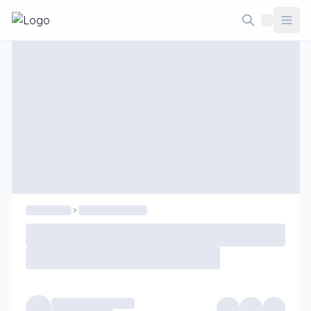
Taodethi.xyz - Tạo đề thi Online miễn phí