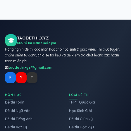
TAODETHI.XYZ
🎓
Kho đề thi Online miễn phí
Hàng nghìn đề thi các môn học cho học sinh & giáo viên. Thi trực tuyến,
chấm điểm tự động, chia sẻ tài liệu và đề kiểm tra chất lượng cao hoàn
toàn miễn phí.
📧
taodethi.xyz@gmail.com
F
Y
T
MÔN HỌC
LOẠI ĐỀ THI
Đề thi Toán
THPT Quốc Gia
Đề thi Ngữ Văn
Học Sinh Giỏi
Đề thi Tiếng Anh
Đề thi Giữa kỳ
Đề thi Vật Lý
Đề thi Học kỳ 1