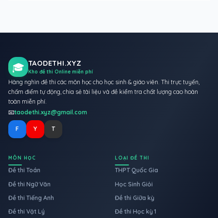
TAODETHI.XYZ
🎓
Kho đề thi Online miễn phí
Hàng nghìn đề thi các môn học cho học sinh & giáo viên. Thi trực tuyến,
chấm điểm tự động, chia sẻ tài liệu và đề kiểm tra chất lượng cao hoàn
toàn miễn phí.
📧
taodethi.xyz@gmail.com
F
Y
T
MÔN HỌC
LOẠI ĐỀ THI
Đề thi Toán
THPT Quốc Gia
Đề thi Ngữ Văn
Học Sinh Giỏi
Đề thi Tiếng Anh
Đề thi Giữa kỳ
Đề thi Vật Lý
Đề thi Học kỳ 1