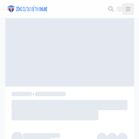
Taodethi.xyz - Tạo đề thi Online miễn phí