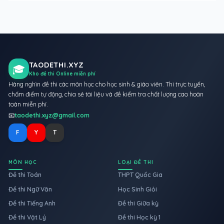
TAODETHI.XYZ
🎓
Kho đề thi Online miễn phí
Hàng nghìn đề thi các môn học cho học sinh & giáo viên. Thi trực tuyến,
chấm điểm tự động, chia sẻ tài liệu và đề kiểm tra chất lượng cao hoàn
toàn miễn phí.
📧
taodethi.xyz@gmail.com
F
Y
T
MÔN HỌC
LOẠI ĐỀ THI
Đề thi Toán
THPT Quốc Gia
Đề thi Ngữ Văn
Học Sinh Giỏi
Đề thi Tiếng Anh
Đề thi Giữa kỳ
Đề thi Vật Lý
Đề thi Học kỳ 1