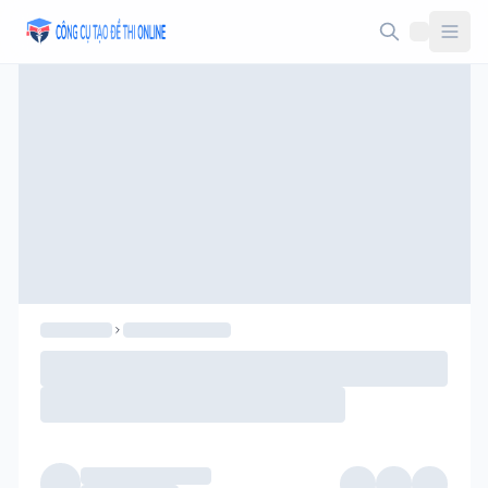
Taodethi.xyz - Tạo đề thi Online miễn phí