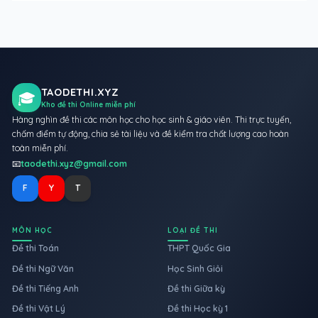
TAODETHI.XYZ
🎓
Kho đề thi Online miễn phí
Hàng nghìn đề thi các môn học cho học sinh & giáo viên. Thi trực tuyến,
chấm điểm tự động, chia sẻ tài liệu và đề kiểm tra chất lượng cao hoàn
toàn miễn phí.
📧
taodethi.xyz@gmail.com
F
Y
T
MÔN HỌC
LOẠI ĐỀ THI
Đề thi Toán
THPT Quốc Gia
Đề thi Ngữ Văn
Học Sinh Giỏi
Đề thi Tiếng Anh
Đề thi Giữa kỳ
Đề thi Vật Lý
Đề thi Học kỳ 1