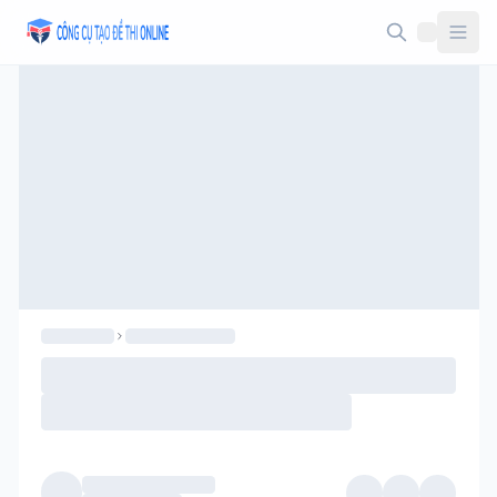
Taodethi.xyz - Tạo đề thi Online miễn phí