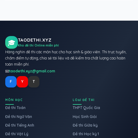
TAODETHI.XYZ
🎓
Kho đề thi Online miễn phí
Hàng nghìn đề thi các môn học cho học sinh & giáo viên. Thi trực tuyến,
chấm điểm tự động, chia sẻ tài liệu và đề kiểm tra chất lượng cao hoàn
toàn miễn phí.
📧
taodethi.xyz@gmail.com
F
Y
T
MÔN HỌC
LOẠI ĐỀ THI
Đề thi Toán
THPT Quốc Gia
Đề thi Ngữ Văn
Học Sinh Giỏi
Đề thi Tiếng Anh
Đề thi Giữa kỳ
Đề thi Vật Lý
Đề thi Học kỳ 1