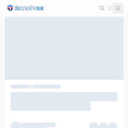
Taodethi.xyz - Tạo đề thi Online miễn phí