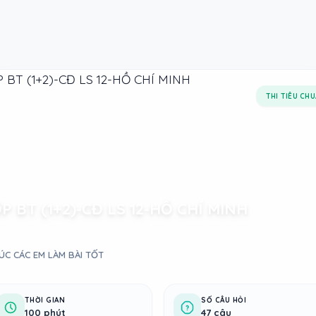
THI TIÊU CH
P BT (1+2)-CĐ LS 12-HỒ CHÍ MINH
ÚC CÁC EM LÀM BÀI TỐT
THỜI GIAN
SỐ CÂU HỎI
100 phút
47 câu