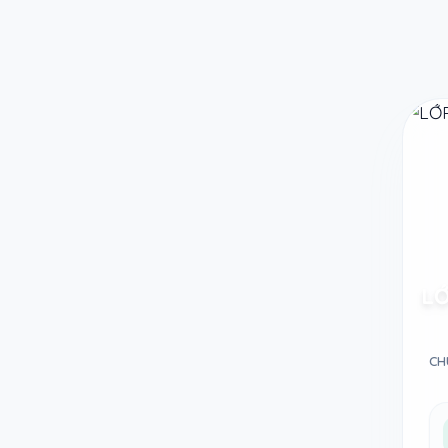
Taodethi.xyz - Tạo đề thi Online miễn phí
LỚ
CH