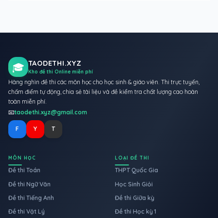
TAODETHI.XYZ
🎓
Kho đề thi Online miễn phí
Hàng nghìn đề thi các môn học cho học sinh & giáo viên. Thi trực tuyến,
chấm điểm tự động, chia sẻ tài liệu và đề kiểm tra chất lượng cao hoàn
toàn miễn phí.
📧
taodethi.xyz@gmail.com
F
Y
T
MÔN HỌC
LOẠI ĐỀ THI
Đề thi Toán
THPT Quốc Gia
Đề thi Ngữ Văn
Học Sinh Giỏi
Đề thi Tiếng Anh
Đề thi Giữa kỳ
Đề thi Vật Lý
Đề thi Học kỳ 1