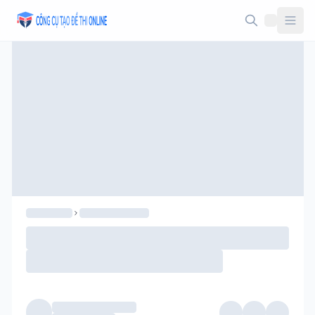
Taodethi.xyz - Tạo đề thi Online miễn phí