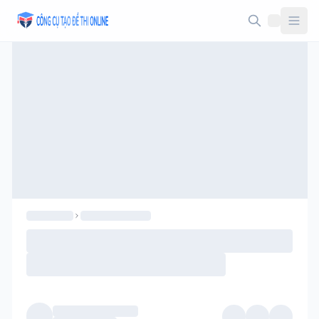
Taodethi.xyz - Tạo đề thi Online miễn phí