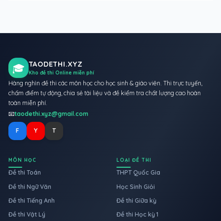
TAODETHI.XYZ
🎓
Kho đề thi Online miễn phí
Hàng nghìn đề thi các môn học cho học sinh & giáo viên. Thi trực tuyến,
chấm điểm tự động, chia sẻ tài liệu và đề kiểm tra chất lượng cao hoàn
toàn miễn phí.
📧
taodethi.xyz@gmail.com
F
Y
T
MÔN HỌC
LOẠI ĐỀ THI
Đề thi Toán
THPT Quốc Gia
Đề thi Ngữ Văn
Học Sinh Giỏi
Đề thi Tiếng Anh
Đề thi Giữa kỳ
Đề thi Vật Lý
Đề thi Học kỳ 1