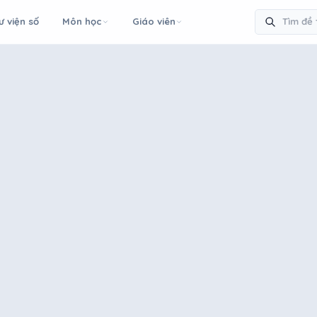
ư viện số
Môn học
Giáo viên