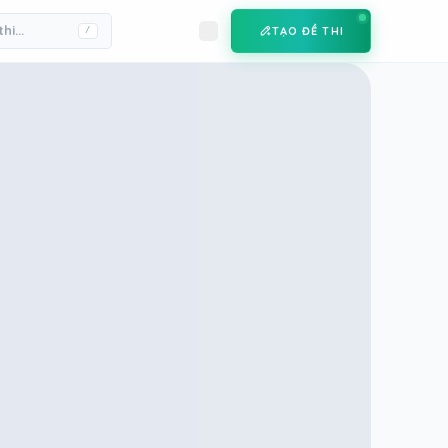
TẠO ĐỀ THI
/