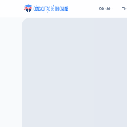
Taodethi.xyz - Tạo đề thi Online miễn phí
Đề thi
Th