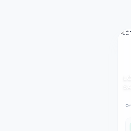
Taodethi.xyz - Tạo đề thi Online miễn phí
LỚ
SA
CH