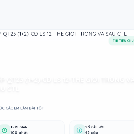
THI TIÊU CH
P QT23 (1+2)-CĐ LS 12-THE GIOI TRONG V
U CTL
ÚC CÁC EM LÀM BÀI TỐT
THỜI GIAN
SỐ CÂU HỎI
100 phút
42 câu