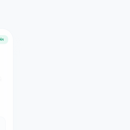
UẨN
A