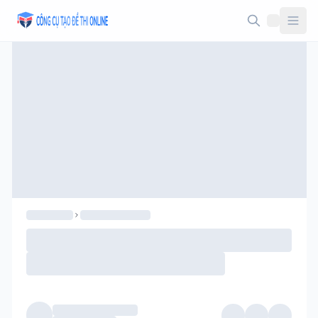
Taodethi.xyz - Tạo đề thi Online miễn phí