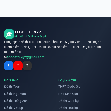
TAODETHI.XYZ
🎓
Kho đề thi Online miễn phí
Hàng nghìn đề thi các môn học cho học sinh & giáo viên. Thi trực tuyến,
chấm điểm tự động, chia sẻ tài liệu và đề kiểm tra chất lượng cao hoàn
toàn miễn phí.
📧
taodethi.xyz@gmail.com
F
Y
T
MÔN HỌC
LOẠI ĐỀ THI
Đề thi Toán
THPT Quốc Gia
Đề thi Ngữ Văn
Học Sinh Giỏi
Đề thi Tiếng Anh
Đề thi Giữa kỳ
Đề thi Vật Lý
Đề thi Học kỳ 1