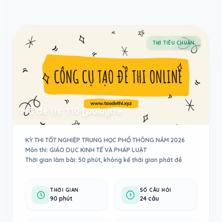
Taodethi.xyz - Tạo đề thi Online miễn phí
THI TIÊU CHUẨN
Mã đề thi: 110 [poiuytre
KỲ THI TỐT NGHIỆP TRUNG HỌC PHỔ THÔNG NĂM 2026
Môn thi: GIÁO DỤC KINH TẾ VÀ PHÁP LUẬT
Thời gian làm bài: 50 phút, không kể thời gian phát đề
THỜI GIAN
SỐ CÂU HỎI
90 phút
24 câu