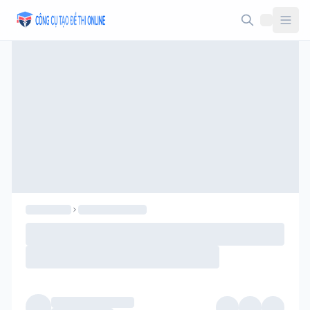
Taodethi.xyz - Tạo đề thi Online miễn phí