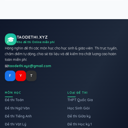
TAODETHI.XYZ
🎓
Kho đề thi Online miễn phí
Hàng nghìn đề thi các môn học cho học sinh & giáo viên. Thi trực tuyến,
chấm điểm tự động, chia sẻ tài liệu và đề kiểm tra chất lượng cao hoàn
toàn miễn phí.
📧
taodethi.xyz@gmail.com
F
Y
T
MÔN HỌC
LOẠI ĐỀ THI
Đề thi Toán
THPT Quốc Gia
Đề thi Ngữ Văn
Học Sinh Giỏi
Đề thi Tiếng Anh
Đề thi Giữa kỳ
Đề thi Vật Lý
Đề thi Học kỳ 1