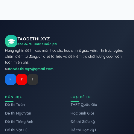
TAODETHI.XYZ
🎓
Kho đề thi Online miễn phí
Hàng nghìn đề thi các môn học cho học sinh & giáo viên. Thi trực tuyến,
chấm điểm tự động, chia sẻ tài liệu và đề kiểm tra chất lượng cao hoàn
toàn miễn phí.
📧
taodethi.xyz@gmail.com
F
Y
T
MÔN HỌC
LOẠI ĐỀ THI
Đề thi Toán
THPT Quốc Gia
Đề thi Ngữ Văn
Học Sinh Giỏi
Đề thi Tiếng Anh
Đề thi Giữa kỳ
Đề thi Vật Lý
Đề thi Học kỳ 1