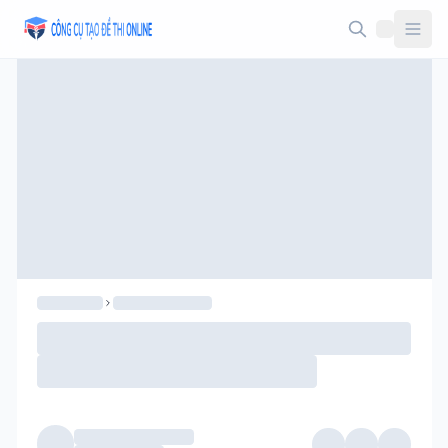
Taodethi.xyz - Tạo đề thi Online miễn phí