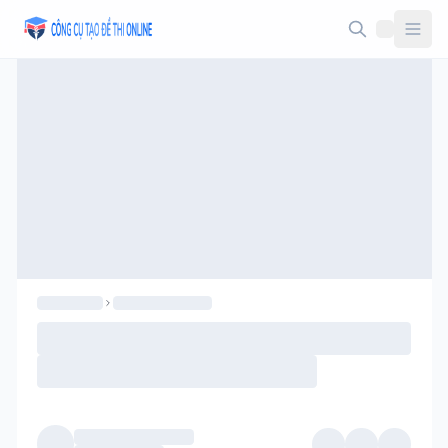
Taodethi.xyz - Tạo đề thi Online miễn phí