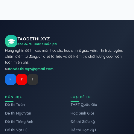
TAODETHI.XYZ
🎓
Kho đề thi Online miễn phí
Hàng nghìn đề thi các môn học cho học sinh & giáo viên. Thi trực tuyến,
chấm điểm tự động, chia sẻ tài liệu và đề kiểm tra chất lượng cao hoàn
toàn miễn phí.
📧
taodethi.xyz@gmail.com
F
Y
T
MÔN HỌC
LOẠI ĐỀ THI
Đề thi Toán
THPT Quốc Gia
Đề thi Ngữ Văn
Học Sinh Giỏi
Đề thi Tiếng Anh
Đề thi Giữa kỳ
Đề thi Vật Lý
Đề thi Học kỳ 1