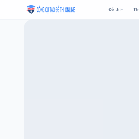
Taodethi.xyz - Tạo đề thi Online miễn phí
Đề thi
Th