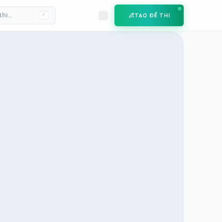
TẠO ĐỀ THI
/