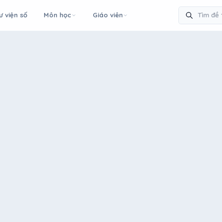
ư viện số
Môn học
Giáo viên