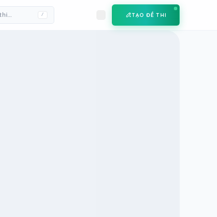
TẠO ĐỀ THI
/