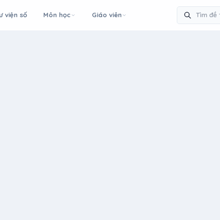
ư viện số
Môn học
Giáo viên