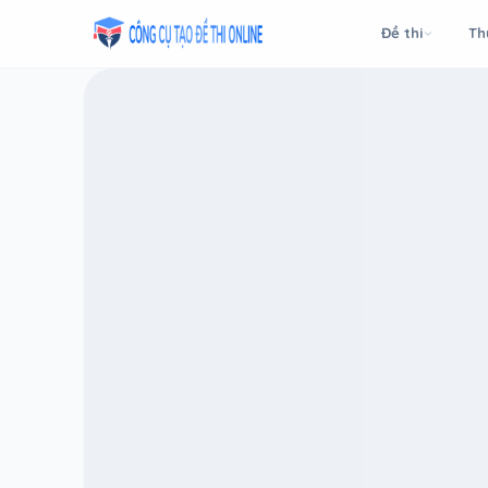
Taodethi.xyz - Tạo đề thi Online miễn phí
Đề thi
Th