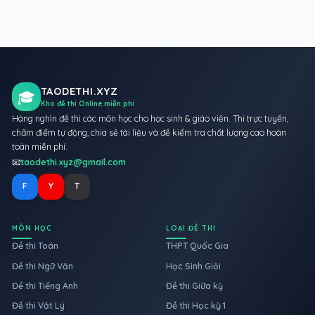
TAODETHI.XYZ
🎓
Kho đề thi Online miễn phí
Hàng nghìn đề thi các môn học cho học sinh & giáo viên. Thi trực tuyến,
chấm điểm tự động, chia sẻ tài liệu và đề kiểm tra chất lượng cao hoàn
toàn miễn phí.
📧
taodethi.xyz@gmail.com
F
Y
T
MÔN HỌC
LOẠI ĐỀ THI
Đề thi Toán
THPT Quốc Gia
Đề thi Ngữ Văn
Học Sinh Giỏi
Đề thi Tiếng Anh
Đề thi Giữa kỳ
Đề thi Vật Lý
Đề thi Học kỳ 1