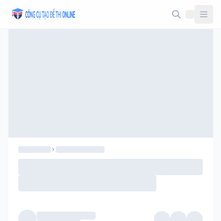
Taodethi.xyz - Tạo đề thi Online miễn phí