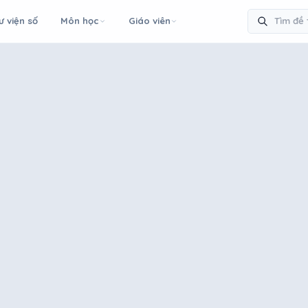
ư viện số
Môn học
Giáo viên