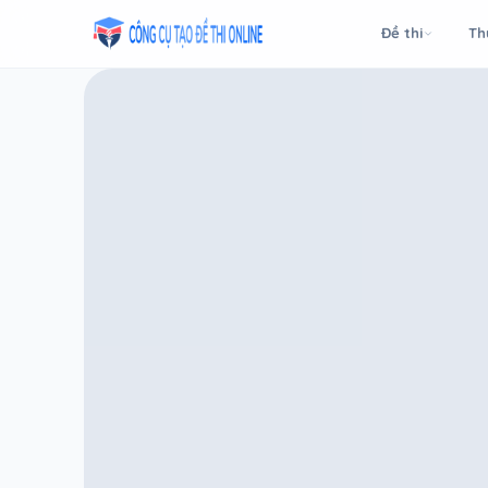
Taodethi.xyz - Tạo đề thi Online miễn phí
Đề thi
Th