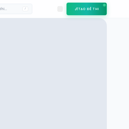
TẠO ĐỀ THI
/