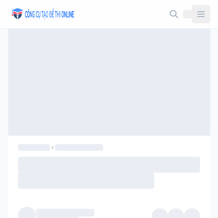
Taodethi.xyz - Tạo đề thi Online miễn phí