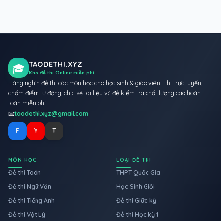
TAODETHI.XYZ
🎓
Kho đề thi Online miễn phí
Hàng nghìn đề thi các môn học cho học sinh & giáo viên. Thi trực tuyến,
chấm điểm tự động, chia sẻ tài liệu và đề kiểm tra chất lượng cao hoàn
toàn miễn phí.
📧
taodethi.xyz@gmail.com
F
Y
T
MÔN HỌC
LOẠI ĐỀ THI
Đề thi Toán
THPT Quốc Gia
Đề thi Ngữ Văn
Học Sinh Giỏi
Đề thi Tiếng Anh
Đề thi Giữa kỳ
Đề thi Vật Lý
Đề thi Học kỳ 1