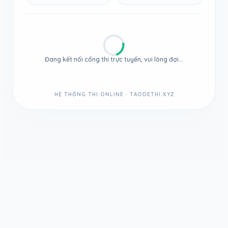
Đang kết nối cổng thi trực tuyến, vui lòng đợi...
HỆ THỐNG THI ONLINE · TAODETHI.XYZ