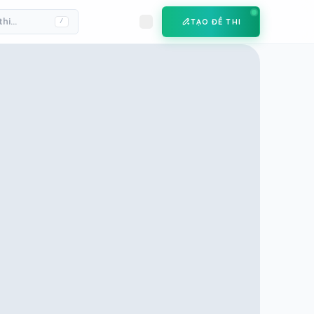
TẠO ĐỀ THI
/