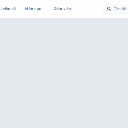
ư viện số
Môn học
Giáo viên