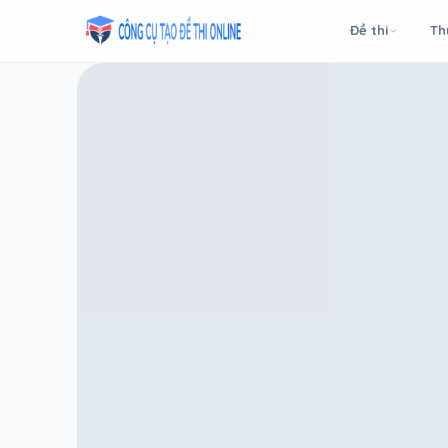
Taodethi.xyz - Tạo đề thi Online miễn phí
Đề thi
Th