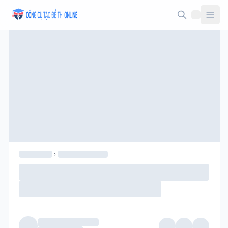
Taodethi.xyz - Tạo đề thi Online miễn phí