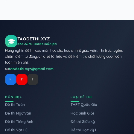
TAODETHI.XYZ
🎓
Kho đề thi Online miễn phí
Hàng nghìn đề thi các môn học cho học sinh & giáo viên. Thi trực tuyến,
chấm điểm tự động, chia sẻ tài liệu và đề kiểm tra chất lượng cao hoàn
toàn miễn phí.
📧
taodethi.xyz@gmail.com
F
Y
T
MÔN HỌC
LOẠI ĐỀ THI
Đề thi Toán
THPT Quốc Gia
Đề thi Ngữ Văn
Học Sinh Giỏi
Đề thi Tiếng Anh
Đề thi Giữa kỳ
Đề thi Vật Lý
Đề thi Học kỳ 1