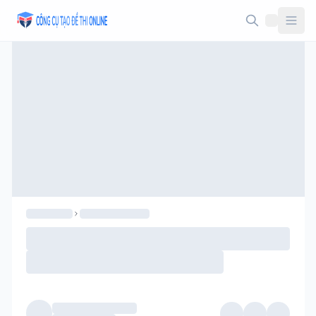
Taodethi.xyz - Tạo đề thi Online miễn phí