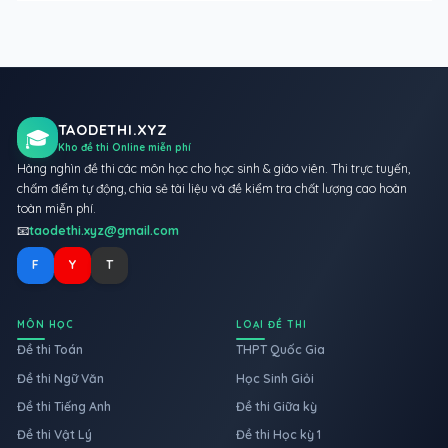
TAODETHI.XYZ
🎓
Kho đề thi Online miễn phí
Hàng nghìn đề thi các môn học cho học sinh & giáo viên. Thi trực tuyến,
chấm điểm tự động, chia sẻ tài liệu và đề kiểm tra chất lượng cao hoàn
toàn miễn phí.
📧
taodethi.xyz@gmail.com
F
Y
T
MÔN HỌC
LOẠI ĐỀ THI
Đề thi Toán
THPT Quốc Gia
Đề thi Ngữ Văn
Học Sinh Giỏi
Đề thi Tiếng Anh
Đề thi Giữa kỳ
Đề thi Vật Lý
Đề thi Học kỳ 1