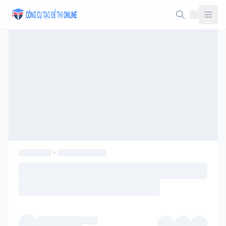
Taodethi.xyz - Tạo đề thi Online miễn phí