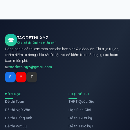
TAODETHI.XYZ
🎓
Kho đề thi Online miễn phí
Hàng nghìn đề thi các môn học cho học sinh & giáo viên. Thi trực tuyến,
chấm điểm tự động, chia sẻ tài liệu và đề kiểm tra chất lượng cao hoàn
toàn miễn phí.
📧
taodethi.xyz@gmail.com
F
Y
T
MÔN HỌC
LOẠI ĐỀ THI
Đề thi Toán
THPT Quốc Gia
Đề thi Ngữ Văn
Học Sinh Giỏi
Đề thi Tiếng Anh
Đề thi Giữa kỳ
Đề thi Vật Lý
Đề thi Học kỳ 1