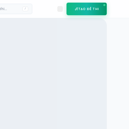
TẠO ĐỀ THI
/