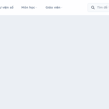
ư viện số
Môn học
Giáo viên