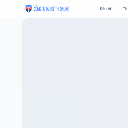
Taodethi.xyz - Tạo đề thi Online miễn phí
Đề thi
Th