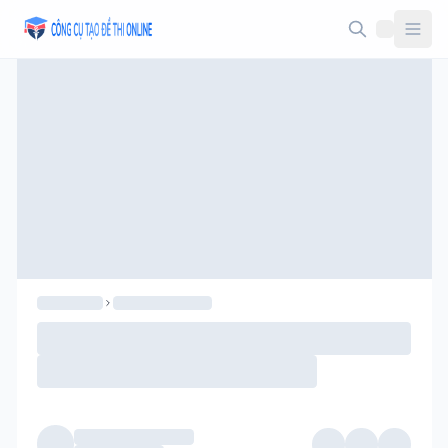
Taodethi.xyz - Tạo đề thi Online miễn phí