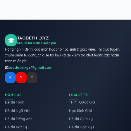
TAODETHI.XYZ
🎓
Kho đề thi Online miễn phí
Hàng nghìn đề thi các môn học cho học sinh & giáo viên. Thi trực tuyến,
chấm điểm tự động, chia sẻ tài liệu và đề kiểm tra chất lượng cao hoàn
toàn miễn phí.
📧
taodethi.xyz@gmail.com
F
Y
T
MÔN HỌC
LOẠI ĐỀ THI
Đề thi Toán
THPT Quốc Gia
Đề thi Ngữ Văn
Học Sinh Giỏi
Đề thi Tiếng Anh
Đề thi Giữa kỳ
Đề thi Vật Lý
Đề thi Học kỳ 1