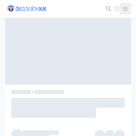
Taodethi.xyz - Tạo đề thi Online miễn phí