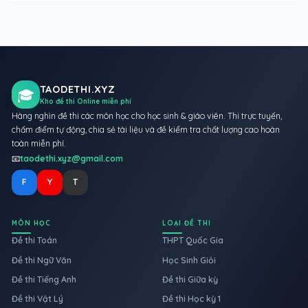
TAODETHI.XYZ
🎓
Kho đề thi Online miễn phí
Hàng nghìn đề thi các môn học cho học sinh & giáo viên. Thi trực tuyến,
chấm điểm tự động, chia sẻ tài liệu và đề kiểm tra chất lượng cao hoàn
toàn miễn phí.
📧
taodethi.xyz@gmail.com
F
Y
T
MÔN HỌC
LOẠI ĐỀ THI
Đề thi Toán
THPT Quốc Gia
Đề thi Ngữ Văn
Học Sinh Giỏi
Đề thi Tiếng Anh
Đề thi Giữa kỳ
Đề thi Vật Lý
Đề thi Học kỳ 1