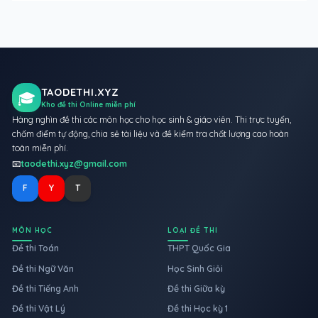
TAODETHI.XYZ
🎓
Kho đề thi Online miễn phí
Hàng nghìn đề thi các môn học cho học sinh & giáo viên. Thi trực tuyến,
chấm điểm tự động, chia sẻ tài liệu và đề kiểm tra chất lượng cao hoàn
toàn miễn phí.
📧
taodethi.xyz@gmail.com
F
Y
T
MÔN HỌC
LOẠI ĐỀ THI
Đề thi Toán
THPT Quốc Gia
Đề thi Ngữ Văn
Học Sinh Giỏi
Đề thi Tiếng Anh
Đề thi Giữa kỳ
Đề thi Vật Lý
Đề thi Học kỳ 1