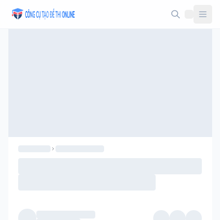
Taodethi.xyz - Tạo đề thi Online miễn phí