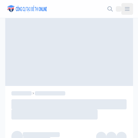
Taodethi.xyz - Tạo đề thi Online miễn phí