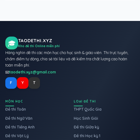
TAODETHI.XYZ
🎓
Kho đề thi Online miễn phí
Hàng nghìn đề thi các môn học cho học sinh & giáo viên. Thi trực tuyến,
chấm điểm tự động, chia sẻ tài liệu và đề kiểm tra chất lượng cao hoàn
toàn miễn phí.
📧
taodethi.xyz@gmail.com
F
Y
T
MÔN HỌC
LOẠI ĐỀ THI
Đề thi Toán
THPT Quốc Gia
Đề thi Ngữ Văn
Học Sinh Giỏi
Đề thi Tiếng Anh
Đề thi Giữa kỳ
Đề thi Vật Lý
Đề thi Học kỳ 1