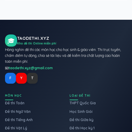
TAODETHI.XYZ
🎓
Kho đề thi Online miễn phí
Hàng nghìn đề thi các môn học cho học sinh & giáo viên. Thi trực tuyến,
chấm điểm tự động, chia sẻ tài liệu và đề kiểm tra chất lượng cao hoàn
toàn miễn phí.
📧
taodethi.xyz@gmail.com
F
Y
T
MÔN HỌC
LOẠI ĐỀ THI
Đề thi Toán
THPT Quốc Gia
Đề thi Ngữ Văn
Học Sinh Giỏi
Đề thi Tiếng Anh
Đề thi Giữa kỳ
Đề thi Vật Lý
Đề thi Học kỳ 1