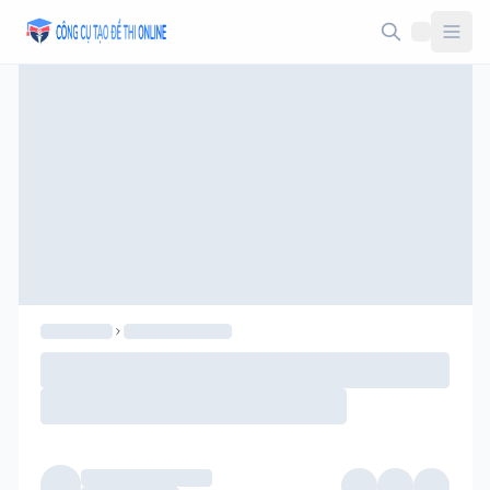
Taodethi.xyz - Tạo đề thi Online miễn phí