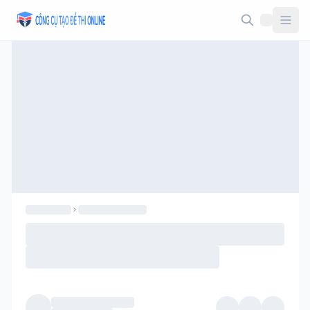
Taodethi.xyz - Tạo đề thi Online miễn phí