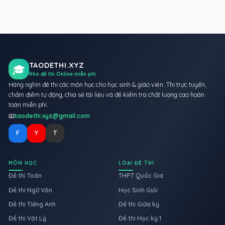
TAODETHI.XYZ
🎓
Kho đề thi Online miễn phí
Hàng nghìn đề thi các môn học cho học sinh & giáo viên. Thi trực tuyến,
chấm điểm tự động, chia sẻ tài liệu và đề kiểm tra chất lượng cao hoàn
toàn miễn phí.
📧
taodethi.xyz@gmail.com
F
Y
T
MÔN HỌC
LOẠI ĐỀ THI
Đề thi Toán
THPT Quốc Gia
Đề thi Ngữ Văn
Học Sinh Giỏi
Đề thi Tiếng Anh
Đề thi Giữa kỳ
Đề thi Vật Lý
Đề thi Học kỳ 1