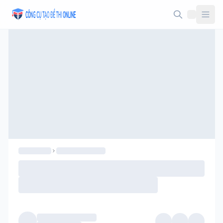
Taodethi.xyz - Tạo đề thi Online miễn phí