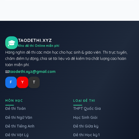
TAODETHI.XYZ
🎓
Kho đề thi Online miễn phí
Hàng nghìn đề thi các môn học cho học sinh & giáo viên. Thi trực tuyến,
chấm điểm tự động, chia sẻ tài liệu và đề kiểm tra chất lượng cao hoàn
toàn miễn phí.
📧
taodethi.xyz@gmail.com
F
Y
T
MÔN HỌC
LOẠI ĐỀ THI
Đề thi Toán
THPT Quốc Gia
Đề thi Ngữ Văn
Học Sinh Giỏi
Đề thi Tiếng Anh
Đề thi Giữa kỳ
Đề thi Vật Lý
Đề thi Học kỳ 1