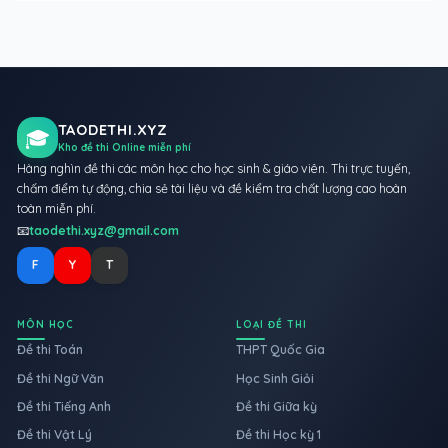
TAODETHI.XYZ
🎓
Kho đề thi Online miễn phí
Hàng nghìn đề thi các môn học cho học sinh & giáo viên. Thi trực tuyến,
chấm điểm tự động, chia sẻ tài liệu và đề kiểm tra chất lượng cao hoàn
toàn miễn phí.
📧
taodethi.xyz@gmail.com
F
Y
T
MÔN HỌC
LOẠI ĐỀ THI
Đề thi Toán
THPT Quốc Gia
Đề thi Ngữ Văn
Học Sinh Giỏi
Đề thi Tiếng Anh
Đề thi Giữa kỳ
Đề thi Vật Lý
Đề thi Học kỳ 1