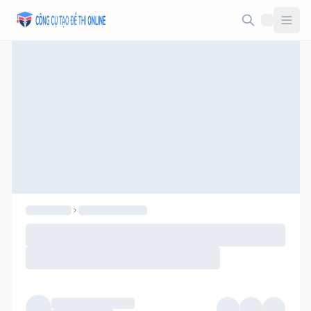
Taodethi.xyz - Tạo đề thi Online miễn phí