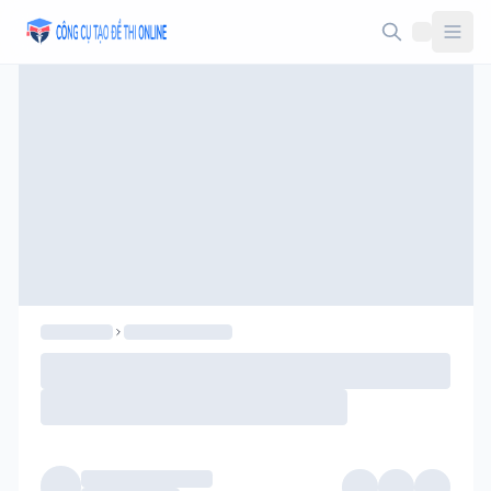
Taodethi.xyz - Tạo đề thi Online miễn phí