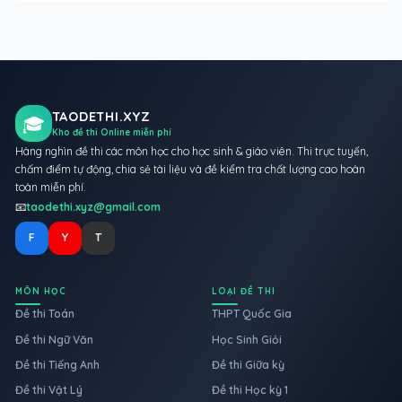
TAODETHI.XYZ
🎓
Kho đề thi Online miễn phí
Hàng nghìn đề thi các môn học cho học sinh & giáo viên. Thi trực tuyến,
chấm điểm tự động, chia sẻ tài liệu và đề kiểm tra chất lượng cao hoàn
toàn miễn phí.
📧
taodethi.xyz@gmail.com
F
Y
T
MÔN HỌC
LOẠI ĐỀ THI
Đề thi Toán
THPT Quốc Gia
Đề thi Ngữ Văn
Học Sinh Giỏi
Đề thi Tiếng Anh
Đề thi Giữa kỳ
Đề thi Vật Lý
Đề thi Học kỳ 1