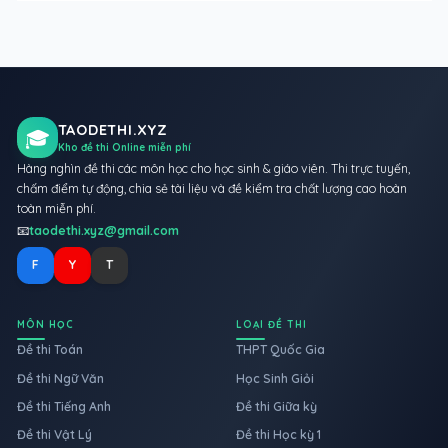
TAODETHI.XYZ
🎓
Kho đề thi Online miễn phí
Hàng nghìn đề thi các môn học cho học sinh & giáo viên. Thi trực tuyến,
chấm điểm tự động, chia sẻ tài liệu và đề kiểm tra chất lượng cao hoàn
toàn miễn phí.
📧
taodethi.xyz@gmail.com
F
Y
T
MÔN HỌC
LOẠI ĐỀ THI
Đề thi Toán
THPT Quốc Gia
Đề thi Ngữ Văn
Học Sinh Giỏi
Đề thi Tiếng Anh
Đề thi Giữa kỳ
Đề thi Vật Lý
Đề thi Học kỳ 1