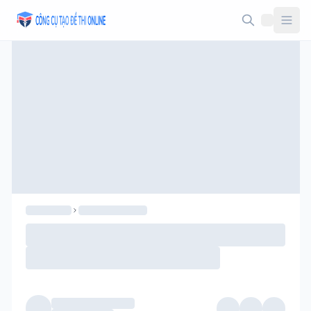
Taodethi.xyz - Tạo đề thi Online miễn phí