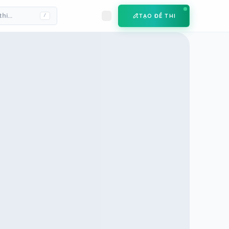
TẠO ĐỀ THI
/