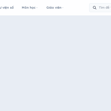
ư viện số
Môn học
Giáo viên