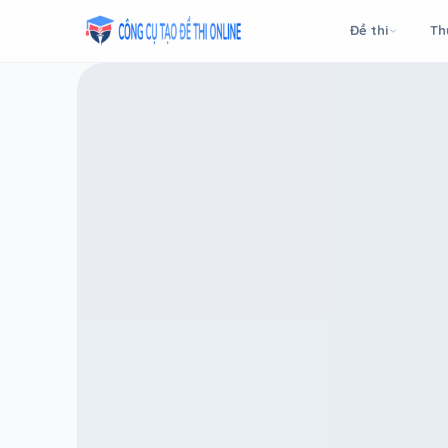
Taodethi.xyz - Tạo đề thi Online miễn phí
Đề thi
Th