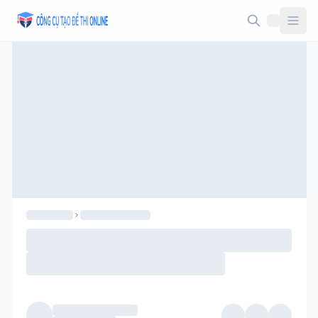
Taodethi.xyz - Tạo đề thi Online miễn phí