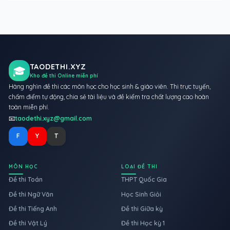
TAODETHI.XYZ
🎓
Kho đề thi Online miễn phí
Hàng nghìn đề thi các môn học cho học sinh & giáo viên. Thi trực tuyến,
chấm điểm tự động, chia sẻ tài liệu và đề kiểm tra chất lượng cao hoàn
toàn miễn phí.
📧
taodethi.xyz@gmail.com
F
Y
T
MÔN HỌC
LOẠI ĐỀ THI
Đề thi Toán
THPT Quốc Gia
Đề thi Ngữ Văn
Học Sinh Giỏi
Đề thi Tiếng Anh
Đề thi Giữa kỳ
Đề thi Vật Lý
Đề thi Học kỳ 1