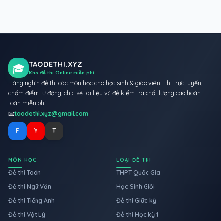
TAODETHI.XYZ
🎓
Kho đề thi Online miễn phí
Hàng nghìn đề thi các môn học cho học sinh & giáo viên. Thi trực tuyến,
chấm điểm tự động, chia sẻ tài liệu và đề kiểm tra chất lượng cao hoàn
toàn miễn phí.
📧
taodethi.xyz@gmail.com
F
Y
T
MÔN HỌC
LOẠI ĐỀ THI
Đề thi Toán
THPT Quốc Gia
Đề thi Ngữ Văn
Học Sinh Giỏi
Đề thi Tiếng Anh
Đề thi Giữa kỳ
Đề thi Vật Lý
Đề thi Học kỳ 1