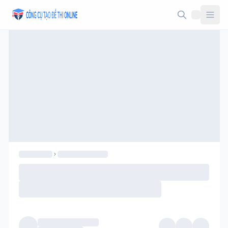
Taodethi.xyz - Tạo đề thi Online miễn phí