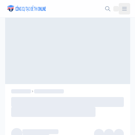
Taodethi.xyz - Tạo đề thi Online miễn phí