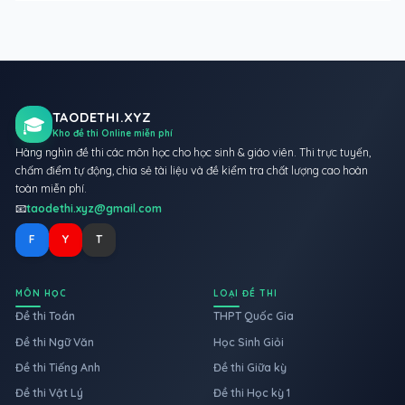
TAODETHI.XYZ
🎓
Kho đề thi Online miễn phí
Hàng nghìn đề thi các môn học cho học sinh & giáo viên. Thi trực tuyến,
chấm điểm tự động, chia sẻ tài liệu và đề kiểm tra chất lượng cao hoàn
toàn miễn phí.
📧
taodethi.xyz@gmail.com
F
Y
T
MÔN HỌC
LOẠI ĐỀ THI
Đề thi Toán
THPT Quốc Gia
Đề thi Ngữ Văn
Học Sinh Giỏi
Đề thi Tiếng Anh
Đề thi Giữa kỳ
Đề thi Vật Lý
Đề thi Học kỳ 1