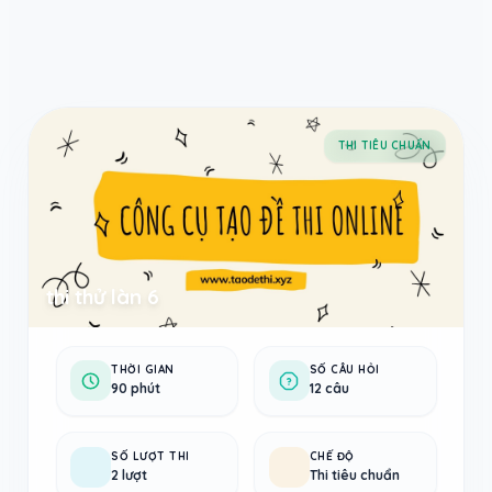
Taodethi.xyz - Tạo đề thi Online miễn phí
THI TIÊU CHUẨN
thi thử làn 6
THỜI GIAN
SỐ CÂU HỎI
90 phút
12 câu
SỐ LƯỢT THI
CHẾ ĐỘ
2 lượt
Thi tiêu chuẩn