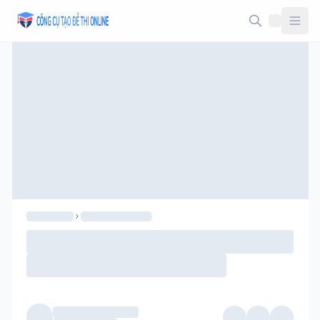
Taodethi.xyz - Tạo đề thi Online miễn phí