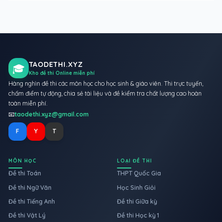
TAODETHI.XYZ
🎓
Kho đề thi Online miễn phí
Hàng nghìn đề thi các môn học cho học sinh & giáo viên. Thi trực tuyến,
chấm điểm tự động, chia sẻ tài liệu và đề kiểm tra chất lượng cao hoàn
toàn miễn phí.
📧
taodethi.xyz@gmail.com
F
Y
T
MÔN HỌC
LOẠI ĐỀ THI
Đề thi Toán
THPT Quốc Gia
Đề thi Ngữ Văn
Học Sinh Giỏi
Đề thi Tiếng Anh
Đề thi Giữa kỳ
Đề thi Vật Lý
Đề thi Học kỳ 1