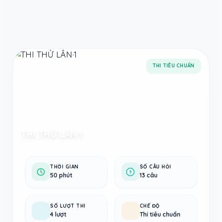
Taodethi.xyz - Tạo đề thi Online miễn phí
THI TIÊU CHUẨN
THI THỬ LÂN·1
THỜI GIAN
SỐ CÂU HỎI
50 phút
13 câu
SỐ LƯỢT THI
CHẾ ĐỘ
4 lượt
Thi tiêu chuẩn