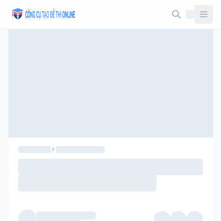
Taodethi.xyz - Tạo đề thi Online miễn phí