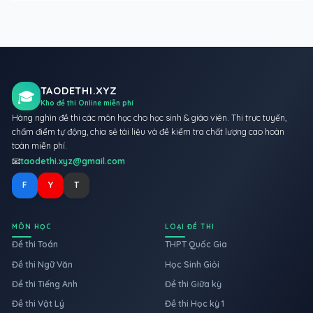
TAODETHI.XYZ
🎓
Kho đề thi Online miễn phí
Hàng nghìn đề thi các môn học cho học sinh & giáo viên. Thi trực tuyến,
chấm điểm tự động, chia sẻ tài liệu và đề kiểm tra chất lượng cao hoàn
toàn miễn phí.
📧
taodethi.xyz@gmail.com
F
Y
T
MÔN HỌC
LOẠI ĐỀ THI
Đề thi Toán
THPT Quốc Gia
Đề thi Ngữ Văn
Học Sinh Giỏi
Đề thi Tiếng Anh
Đề thi Giữa kỳ
Đề thi Vật Lý
Đề thi Học kỳ 1