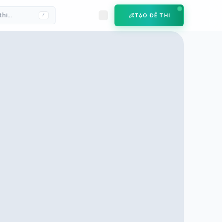
TẠO ĐỀ THI
/