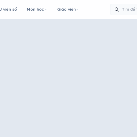
ư viện số
Môn học
Giáo viên