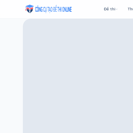
Taodethi.xyz - Tạo đề thi Online miễn phí
Đề thi
Th