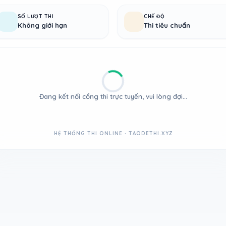
SỐ LƯỢT THI
CHẾ ĐỘ
Không giới hạn
Thi tiêu chuẩn
Đang kết nối cổng thi trực tuyến, vui lòng đợi...
HỆ THỐNG THI ONLINE · TAODETHI.XYZ