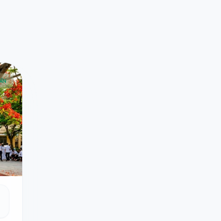
UẨN
 -