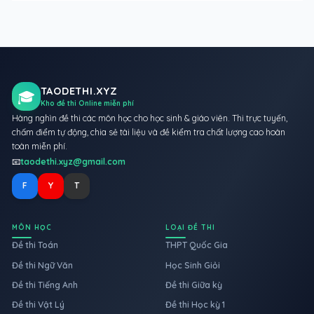
TAODETHI.XYZ
🎓
Kho đề thi Online miễn phí
Hàng nghìn đề thi các môn học cho học sinh & giáo viên. Thi trực tuyến,
chấm điểm tự động, chia sẻ tài liệu và đề kiểm tra chất lượng cao hoàn
toàn miễn phí.
📧
taodethi.xyz@gmail.com
F
Y
T
MÔN HỌC
LOẠI ĐỀ THI
Đề thi Toán
THPT Quốc Gia
Đề thi Ngữ Văn
Học Sinh Giỏi
Đề thi Tiếng Anh
Đề thi Giữa kỳ
Đề thi Vật Lý
Đề thi Học kỳ 1