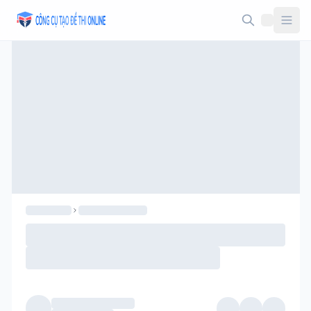
Taodethi.xyz - Tạo đề thi Online miễn phí