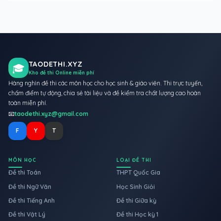
TAODETHI.XYZ
🎓
Kho đề thi Online miễn phí
Hàng nghìn đề thi các môn học cho học sinh & giáo viên. Thi trực tuyến,
chấm điểm tự động, chia sẻ tài liệu và đề kiểm tra chất lượng cao hoàn
toàn miễn phí.
📧
taodethi.xyz@gmail.com
F
Y
T
MÔN HỌC
LOẠI ĐỀ THI
Đề thi Toán
THPT Quốc Gia
Đề thi Ngữ Văn
Học Sinh Giỏi
Đề thi Tiếng Anh
Đề thi Giữa kỳ
Đề thi Vật Lý
Đề thi Học kỳ 1