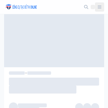
Taodethi.xyz - Tạo đề thi Online miễn phí