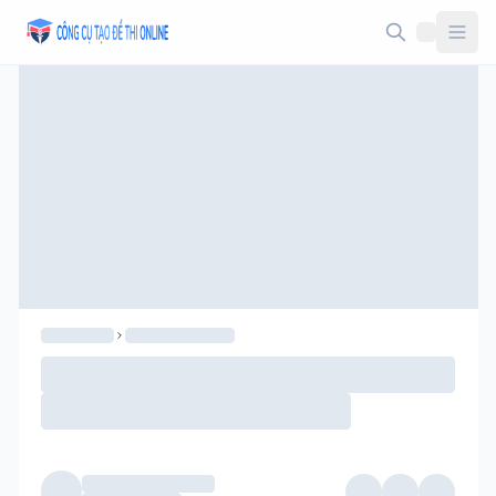
Taodethi.xyz - Tạo đề thi Online miễn phí