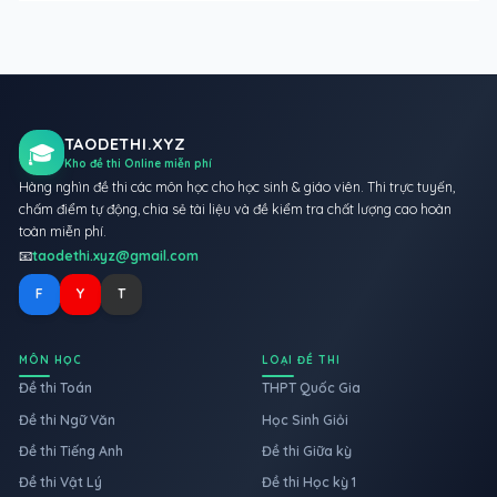
TAODETHI.XYZ
🎓
Kho đề thi Online miễn phí
Hàng nghìn đề thi các môn học cho học sinh & giáo viên. Thi trực tuyến,
chấm điểm tự động, chia sẻ tài liệu và đề kiểm tra chất lượng cao hoàn
toàn miễn phí.
📧
taodethi.xyz@gmail.com
F
Y
T
MÔN HỌC
LOẠI ĐỀ THI
Đề thi Toán
THPT Quốc Gia
Đề thi Ngữ Văn
Học Sinh Giỏi
Đề thi Tiếng Anh
Đề thi Giữa kỳ
Đề thi Vật Lý
Đề thi Học kỳ 1