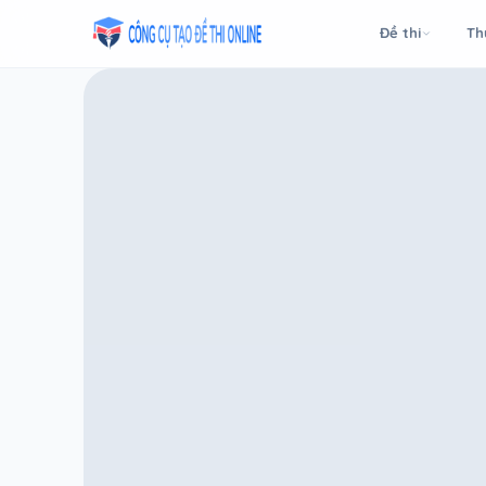
Taodethi.xyz - Tạo đề thi Online miễn phí
Đề thi
Th