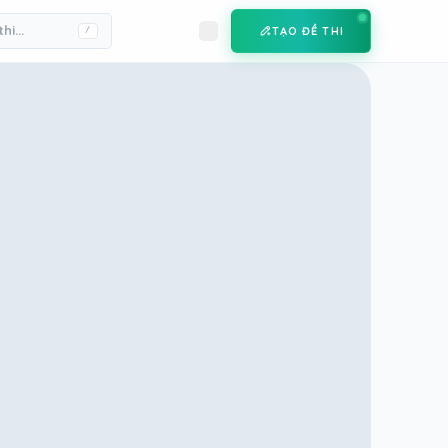
TẠO ĐỀ THI
/