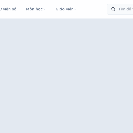
ư viện số
Môn học
Giáo viên